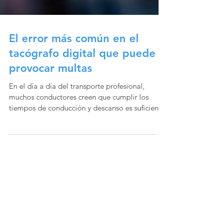
El error más común en el
tacógrafo digital que puede
provocar multas
En el día a día del transporte profesional,
muchos conductores creen que cumplir los
tiempos de conducción y descanso es suficiente
para evitar sanciones . Sin embargo, existe un
detalle que suele pasar desapercibido y que
puede generar multas incluso cuando todo se
ha hecho correctamente: la gestión de las
actividades manuales en el tacógrafo digital . El
tacógrafo es un dispositivo diseñado para
registrar la actividad del conductor, incluyendo
conducción, pausas y descansos