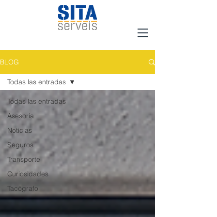
BLOG
Todas las entradas
Todas las entradas
Asesoría
Noticias
Seguros
Transporte
Curiosidades
Tacógrafo