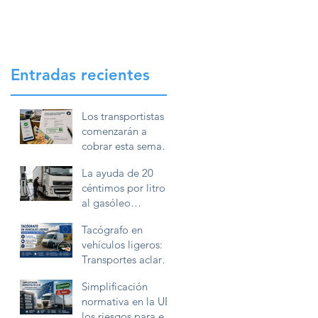
Entradas recientes
Los transportistas
comenzarán a
cobrar esta semana
la ayuda de 20
La ayuda de 20
céntimos por litro
céntimos por litro
de gasóleo
al gasóleo
profesional
profesional exigirá
Tacógrafo en
conservar la
vehículos ligeros:
documentación
Transportes aclara
durante diez años
cómo deben
Simplificación
utilizarlo las
normativa en la UE:
furgonetas en
los riesgos para el