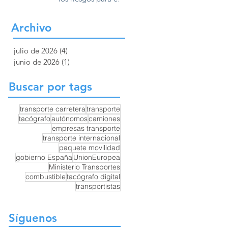
Europa
transporte por
carretera y la
Archivo
competencia en
Europa
julio de 2026
(4)
4 entradas
junio de 2026
(1)
1 entrada
Buscar por tags
transporte carretera
transporte
tacógrafo
autónomos
camiones
empresas transporte
transporte internacional
paquete movilidad
gobierno España
UnionEuropea
Ministerio Transportes
combustible
tacógrafo digital
transportistas
Síguenos