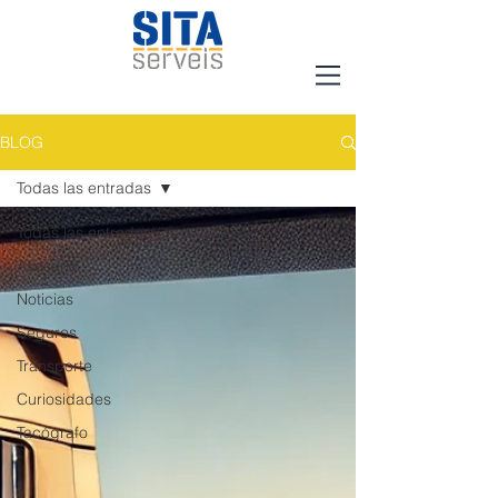
BLOG
Todas las entradas
Todas las entradas
Asesoría
Noticias
Seguros
Transporte
Curiosidades
Tacógrafo