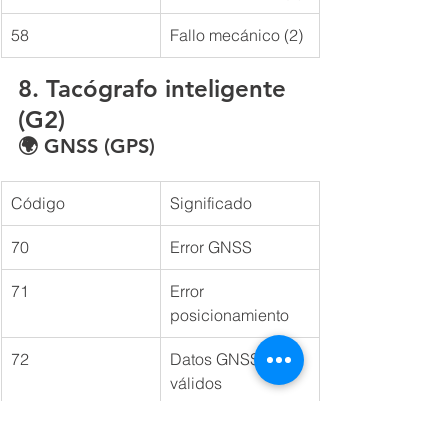
58
Fallo mecánico (2)
8. Tacógrafo inteligente 
(G2)
🌍 GNSS (GPS)
Código
Significado
70
Error GNSS
71
Error 
posicionamiento
72
Datos GNSS no 
válidos
73
Pérdida señal GPS