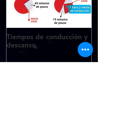
Tiempos de conducción y
descanso
Entradas recientes
Los transportistas
comenzarán a cobrar esta
semana la ayuda de 20
céntimos por litro de
gasóleo profesional
La ayuda de 20 céntimos