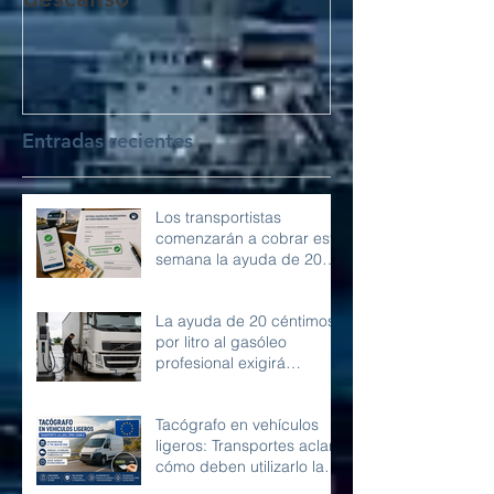
Entradas recientes
Los transportistas
comenzarán a cobrar esta
semana la ayuda de 20
céntimos por litro de
gasóleo profesional
La ayuda de 20 céntimos
por litro al gasóleo
profesional exigirá
conservar la
documentación durante
Tacógrafo en vehículos
diez años
ligeros: Transportes aclara
cómo deben utilizarlo las
furgonetas en Europa