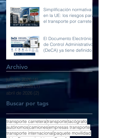
Simplificación normativa
en la UE: los riesgos para
el transporte por carretera
y la competencia en
Europa
El Documento Electrónico
de Control Administrativo
(DeCA) ya tiene definidos
sus requisitos técnicos
Archivo
julio de 2026
(4)
4 entradas
junio de 2026
(1)
1 entrada
abril de 2026
(2)
2 entradas
Buscar por tags
transporte carretera
transporte
tacógrafo
autónomos
camiones
empresas transporte
transporte internacional
paquete movilidad