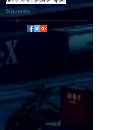
UnionEuropea
gobierno España
Síguenos