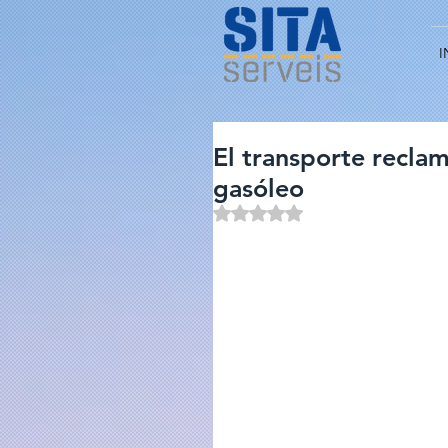
I
El transporte recla
gasóleo
Obtuvo NaN de 5 estrellas.