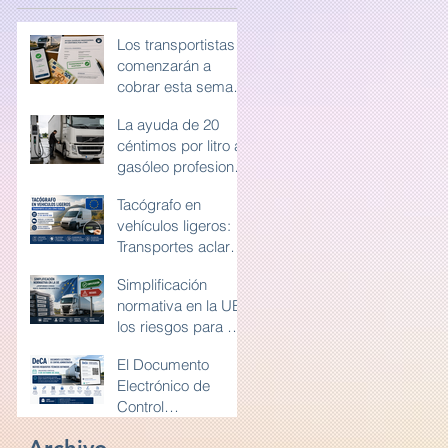
Los transportistas
comenzarán a
cobrar esta semana
la ayuda de 20
La ayuda de 20
céntimos por litro
céntimos por litro al
de gasóleo
gasóleo profesional
profesional
exigirá conservar la
Tacógrafo en
documentación
vehículos ligeros:
durante diez años
Transportes aclara
cómo deben
Simplificación
utilizarlo las
normativa en la UE:
furgonetas en
los riesgos para el
Europa
transporte por
El Documento
carretera y la
Electrónico de
competencia en
Control
Europa
Administrativo