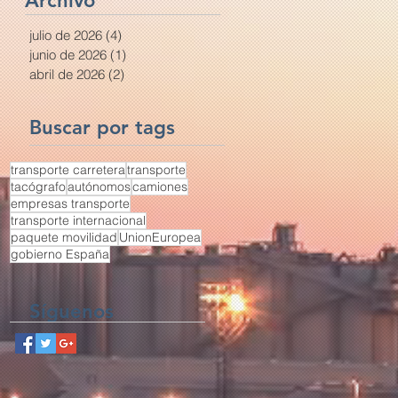
Archivo
(DeCA) ya tiene
definidos sus
julio de 2026
(4)
4 entradas
requisitos técnicos
junio de 2026
(1)
1 entrada
abril de 2026
(2)
2 entradas
Buscar por tags
transporte carretera
transporte
tacógrafo
autónomos
camiones
empresas transporte
transporte internacional
paquete movilidad
UnionEuropea
gobierno España
Síguenos