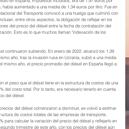
edio en España, impuestos incluidos, era de 1,97 euros por 
o, había aumentado a una media de 1,34 euros por litro. Fue en 
acional del Transporte convocó a una huelga que culminó con 
luían, entre otros aspectos, la obligación de reflejar en los 
ones del precio del diésel entre la fecha de contratación del 
lización. Esto es lo que muchos llaman "indexación de los 
sel continuaron subiendo. En enero de 2022, alcanzó los 1,39 
 mismo año, tras la invasión rusa en Ucrania, subió a una media 
 del mismo año, el precio promedio del diésel en España llegó a 
en el peso que el diésel tiene en la estructura de costos de una 
el costo total. Por lo tanto, era necesario tenerlo en cuenta 
io del diésel.
precios del diésel comenzaron a disminuir, se volvió a estimar 
structura de costos totales de las empresas de transporte, 
ara calcular la variación del precio del diésel y reflejarlo en 
 segundo trimestre de este año, con los precios del diésel aún 