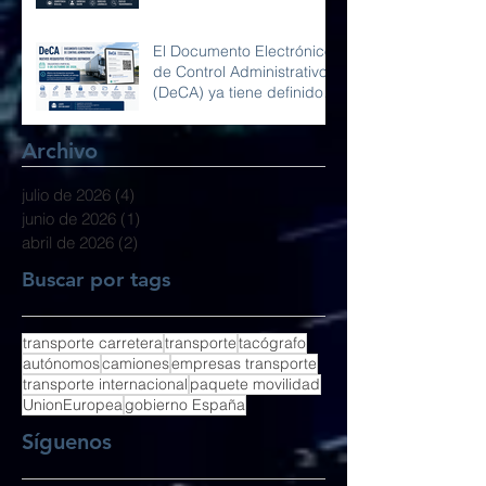
y la competencia en
Europa
El Documento Electrónico
de Control Administrativo
(DeCA) ya tiene definidos
sus requisitos técnicos
Archivo
julio de 2026
(4)
4 entradas
junio de 2026
(1)
1 entrada
abril de 2026
(2)
2 entradas
Buscar por tags
transporte carretera
transporte
tacógrafo
autónomos
camiones
empresas transporte
transporte internacional
paquete movilidad
UnionEuropea
gobierno España
Síguenos