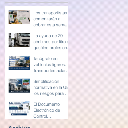
Los transportistas
comenzarán a
cobrar esta semana
la ayuda de 20
La ayuda de 20
céntimos por litro
céntimos por litro al
de gasóleo
gasóleo profesional
profesional
exigirá conservar la
Tacógrafo en
documentación
vehículos ligeros:
durante diez años
Transportes aclara
cómo deben
Simplificación
utilizarlo las
normativa en la UE:
furgonetas en
los riesgos para el
Europa
transporte por
El Documento
carretera y la
Electrónico de
competencia en
Control
Europa
Administrativo