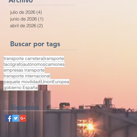
Archivo
(DeCA) ya tiene
definidos sus
julio de 2026
(4)
4 entradas
requisitos técnicos
junio de 2026
(1)
1 entrada
abril de 2026
(2)
2 entradas
Buscar por tags
transporte carretera
transporte
tacógrafo
autónomos
camiones
empresas transporte
transporte internacional
paquete movilidad
UnionEuropea
gobierno España
Síguenos