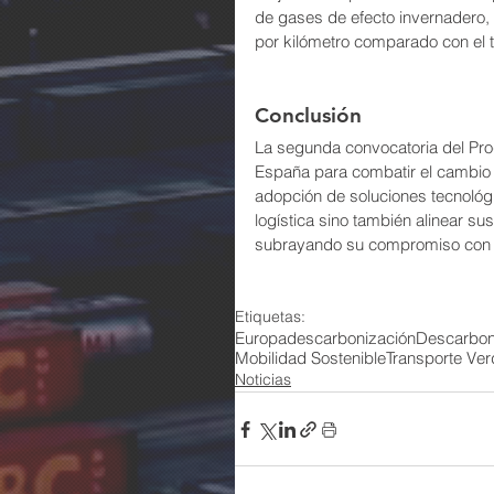
de gases de efecto invernadero, 
por kilómetro comparado con el t
Conclusión 
La segunda convocatoria del Prog
España para combatir el cambio cl
adopción de soluciones tecnológi
logística sino también alinear su
subrayando su compromiso con un
Etiquetas:
Europa
descarbonización
Descarbon
Mobilidad Sostenible
Transporte Ver
Noticias