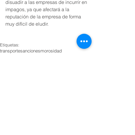
disuadir a las empresas de incurrir en 
impagos, ya que afectará a la 
reputación de la empresa de forma 
muy difícil de eludir.
Etiquetas:
transporte
sanciones
morosidad
baremo sancionador
LOTT
Ley de Organización del Transporte Terrestre
infractores
Noticias
Comentarios
0.0 / 5 (0)