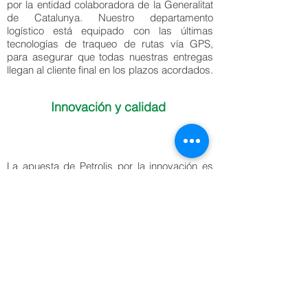
por la entidad colaboradora de la Generalitat
de Catalunya. Nuestro departamento
logístico está equipado con las últimas
tecnologías de traqueo de rutas vía GPS,
para asegurar que todas nuestras entregas
llegan al cliente final en los plazos acordados.
Innovación y calidad
La apuesta de Petrolis por la innovación es
otro de los valores que nos permiten
proporcionar un servicio diferencial respecto
a otros distribuidores. Nuestras bases de
distribución informatizadas cuentan con los
últimos avances en ingeniería y en medios
químicos para que el combustible que
llevemos a su negocio o a su hogar sea sólo
de la máxima calidad.