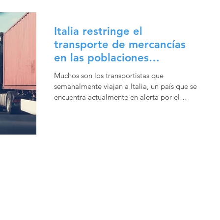
Italia restringe el
transporte de mercancías
en las poblaciones
afectadas de Lombardía y
Muchos son los transportistas que
Véneto
semanalmente viajan a Italia, un país que se
encuentra actualmente en alerta por el
Coronavirus. El...