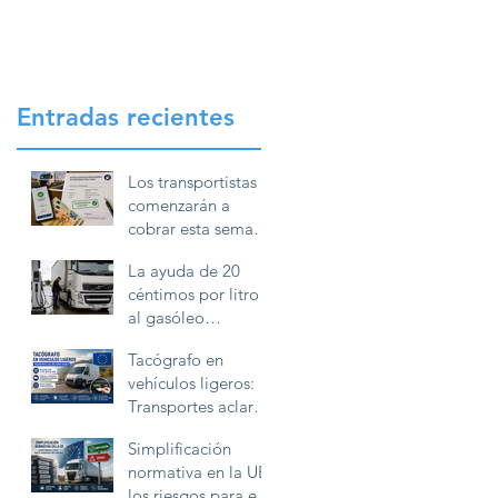
Entradas recientes
Los transportistas
comenzarán a
cobrar esta semana
la ayuda de 20
La ayuda de 20
céntimos por litro
céntimos por litro
de gasóleo
al gasóleo
profesional
profesional exigirá
Tacógrafo en
conservar la
vehículos ligeros:
documentación
Transportes aclara
durante diez años
cómo deben
Simplificación
utilizarlo las
normativa en la UE:
furgonetas en
los riesgos para el