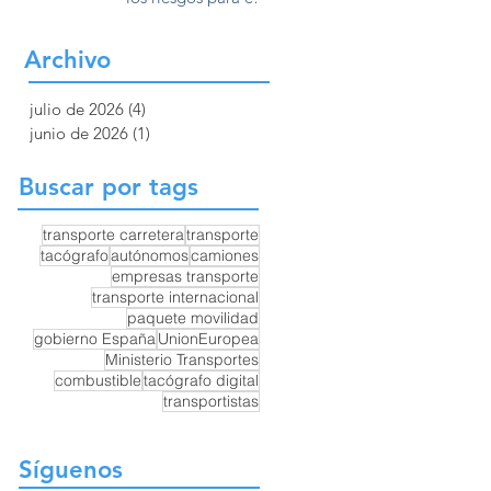
Europa
transporte por
carretera y la
Archivo
competencia en
Europa
julio de 2026
(4)
4 entradas
junio de 2026
(1)
1 entrada
Buscar por tags
transporte carretera
transporte
tacógrafo
autónomos
camiones
empresas transporte
transporte internacional
paquete movilidad
gobierno España
UnionEuropea
Ministerio Transportes
combustible
tacógrafo digital
transportistas
Síguenos