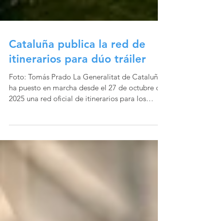
Cataluña publica la red de
itinerarios para dúo tráiler
Foto: Tomás Prado La Generalitat de Cataluña
ha puesto en marcha desde el 27 de octubre de
2025 una red oficial de itinerarios para los
conjuntos de gran capacidad conocidos como
“dúo tráiler”. Esta decisión (publicada en la
resolución correspondiente) se enmarca en la
voluntad de ordenar el tráfico pesado, reforzar
la seguridad y hacer más eficientes y sostenibles
las operaciones logísticas en los ejes principales
de la comunidad autónoma. Principales ejes de
circulación La