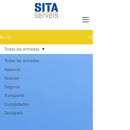
BLOG
Todas las entradas
Todas las entradas
Asesoría
Noticias
Seguros
Transporte
Curiosidades
Tacógrafo