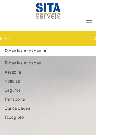
BLOG
Todas las entradas
Todas las entradas
Asesoría
Noticias
Seguros
Transporte
Curiosidades
Tacógrafo