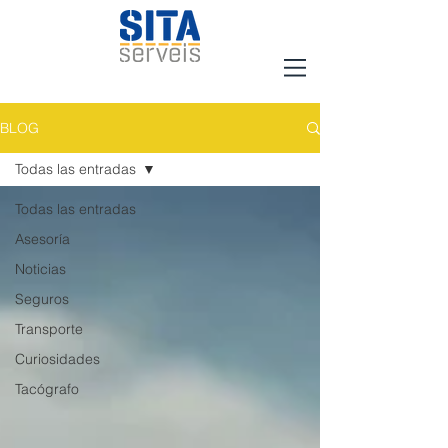
BLOG
Todas las entradas
Todas las entradas
Asesoría
Noticias
Seguros
Transporte
Curiosidades
Tacógrafo