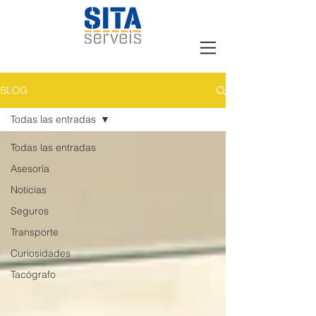
BLOG
Todas las entradas
Todas las entradas
Asesoría
Noticias
Seguros
Transporte
Curiosidades
Tacógrafo