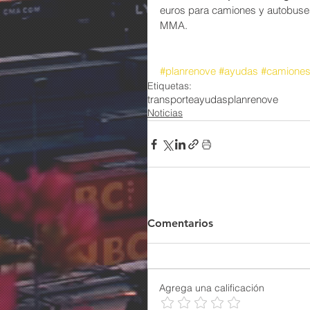
euros para camiones y autobuses
MMA.
#planrenove
#ayudas
#camione
Etiquetas:
transporte
ayudas
planrenove
Noticias
Comentarios
Agrega una calificación