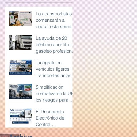
Los transportistas
comenzarán a
cobrar esta semana
la ayuda de 20
La ayuda de 20
céntimos por litro
céntimos por litro al
de gasóleo
gasóleo profesional
profesional
exigirá conservar la
Tacógrafo en
documentación
vehículos ligeros:
durante diez años
Transportes aclara
cómo deben
Simplificación
utilizarlo las
normativa en la UE:
furgonetas en
los riesgos para el
Europa
transporte por
El Documento
carretera y la
Electrónico de
competencia en
Control
Europa
Administrativo