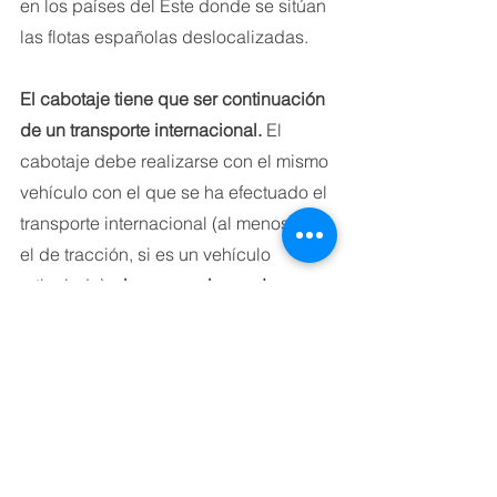
en los países del Este donde se sitúan 
las flotas españolas deslocalizadas.
El cabotaje tiene que ser continuación 
de un transporte internacional.
 El 
cabotaje debe realizarse con el mismo 
vehículo con el que se ha efectuado el 
transporte internacional (al menos con 
el de tracción, si es un vehículo 
articulado) 
y las operaciones de 
cabotaje que podrán hacerse son tres 
en un periodo máximo de siete días 
desde que se efectuó la descarga de 
las mercancías del transporte 
internacional ,que dio lugar a la 
entrada en el país.