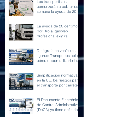
Los transportistas
comenzarán a cobrar esta
semana la ayuda de 20
céntimos por litro de
gasóleo profesional
La ayuda de 20 céntimos
por litro al gasóleo
profesional exigirá
conservar la
documentación durante
Tacógrafo en vehículos
diez años
ligeros: Transportes aclara
cómo deben utilizarlo las
furgonetas en Europa
Simplificación normativa
en la UE: los riesgos para
el transporte por carretera
y la competencia en
Europa
El Documento Electrónico
de Control Administrativo
(DeCA) ya tiene definidos
sus requisitos técnicos