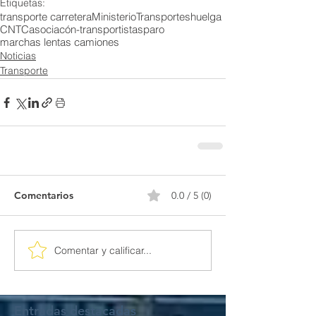
Etiquetas:
transporte carretera
MinisterioTransportes
huelga
CNTC
asociacón-transportistas
paro
marchas lentas camiones
Noticias
Transporte
Comentarios
0.0 / 5 (0)
Comentar y calificar...
Entradas destacadas