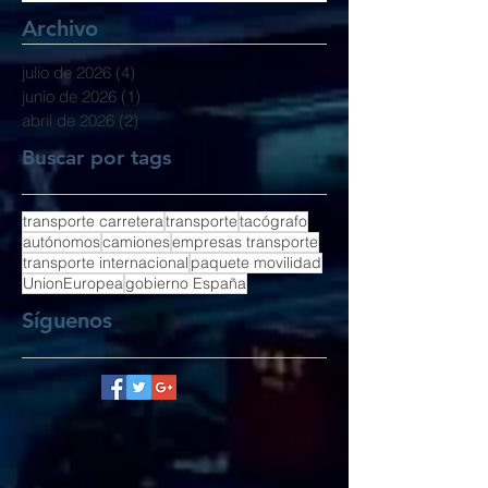
Archivo
julio de 2026
(4)
4 entradas
junio de 2026
(1)
1 entrada
abril de 2026
(2)
2 entradas
Buscar por tags
transporte carretera
transporte
tacógrafo
autónomos
camiones
empresas transporte
transporte internacional
paquete movilidad
UnionEuropea
gobierno España
Síguenos