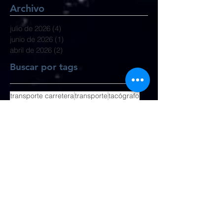
Archivo
julio de 2026
(4)
4 entradas
junio de 2026
(1)
1 entrada
abril de 2026
(2)
2 entradas
Buscar por tags
transporte carretera
transporte
tacógrafo
autónomos
camiones
empresas transporte
transporte internacional
paquete movilidad
UnionEuropea
gobierno España
Síguenos