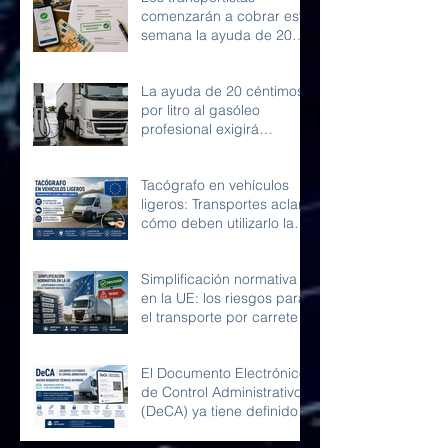
comenzarán a cobrar esta
semana la ayuda de 20
céntimos por litro de
gasóleo profesional
La ayuda de 20 céntimos
por litro al gasóleo
profesional exigirá
conservar la
documentación durante
Tacógrafo en vehículos
diez años
ligeros: Transportes aclara
cómo deben utilizarlo las
furgonetas en Europa
Simplificación normativa
en la UE: los riesgos para
el transporte por carretera
y la competencia en
Europa
El Documento Electrónico
de Control Administrativo
(DeCA) ya tiene definidos
sus requisitos técnicos