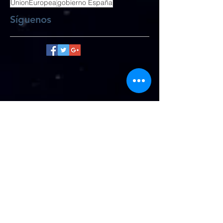
UnionEuropea
gobierno España
Síguenos