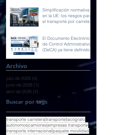
Simplificación normativa
en la UE: los riesgos para
el transporte por carretera
y la competencia en
Europa
El Documento Electrónico
de Control Administrativo
(DeCA) ya tiene definidos
sus requisitos técnicos
Archivo
julio de 2026
(4)
4 entradas
junio de 2026
(1)
1 entrada
abril de 2026
(2)
2 entradas
Buscar por tags
transporte carretera
transporte
tacógrafo
autónomos
camiones
empresas transporte
transporte internacional
paquete movilidad