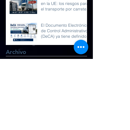
en la UE: los riesgos para
el transporte por carretera
y la competencia en
Europa
El Documento Electrónico
de Control Administrativo
(DeCA) ya tiene definidos
sus requisitos técnicos
Archivo
julio de 2026
(4)
4 entradas
junio de 2026
(1)
1 entrada
abril de 2026
(2)
2 entradas
Buscar por tags
transporte carretera
transporte
tacógrafo
autónomos
camiones
empresas transporte
transporte internacional
paquete movilidad
UnionEuropea
gobierno España
Síguenos