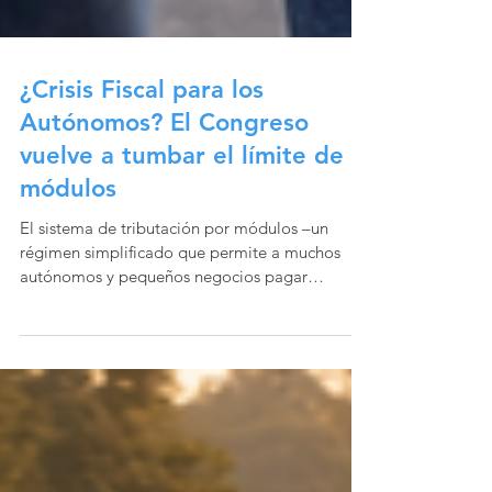
¿Crisis Fiscal para los
Autónomos? El Congreso
vuelve a tumbar el límite de
módulos
El sistema de tributación por módulos –un
régimen simplificado que permite a muchos
autónomos y pequeños negocios pagar
impuestos de forma más predecible– se ha
convertido en un conflicto político y fiscal de
gran impacto en España este 2026. El Congreso
vuelve a tumbar el límite de facturación de
125.000 € El Congreso de los Diputados ha
rechazado por segunda vez la prórroga que
fijaba en 125.000 € el límite de facturación anual