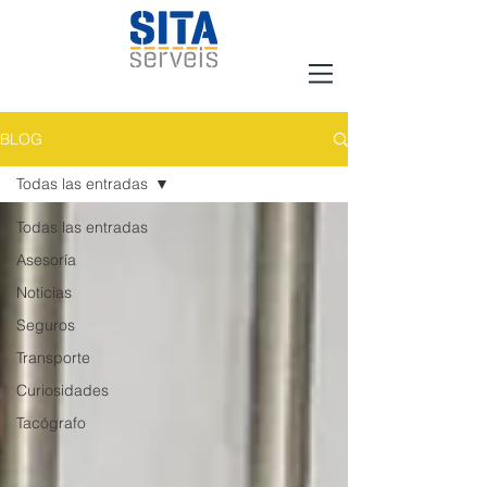
BLOG
Todas las entradas
Todas las entradas
Asesoría
Noticias
Seguros
Transporte
Curiosidades
Tacógrafo