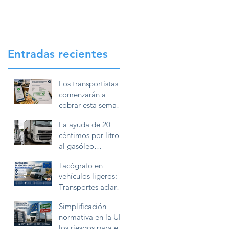
Entradas recientes
Los transportistas
comenzarán a
cobrar esta semana
la ayuda de 20
La ayuda de 20
céntimos por litro
céntimos por litro
de gasóleo
al gasóleo
profesional
profesional exigirá
Tacógrafo en
conservar la
vehículos ligeros:
documentación
Transportes aclara
durante diez años
cómo deben
Simplificación
utilizarlo las
normativa en la UE:
furgonetas en
los riesgos para el