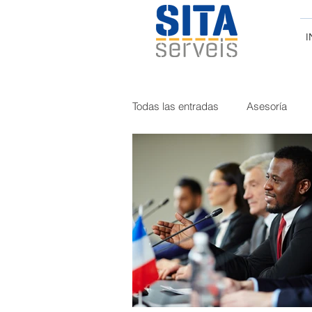
I
Todas las entradas
Asesoría
Curiosidades
Tacógrafo