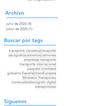
Europa
transporte por
carretera y la
Archivo
competencia en
Europa
julio de 2026
(4)
4 entradas
junio de 2026
(1)
1 entrada
Buscar por tags
transporte carretera
transporte
tacógrafo
autónomos
camiones
empresas transporte
transporte internacional
paquete movilidad
gobierno España
UnionEuropea
Ministerio Transportes
combustible
tacógrafo digital
transportistas
Síguenos