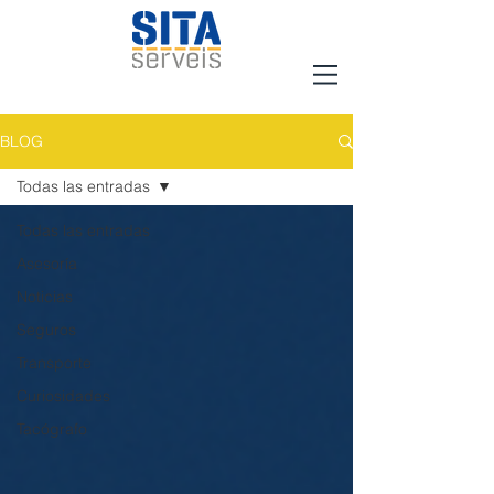
BLOG
Todas las entradas
Todas las entradas
Asesoría
Noticias
Seguros
Transporte
Curiosidades
Tacógrafo