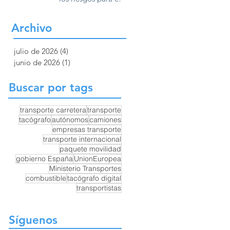
Europa
transporte por
carretera y la
Archivo
competencia en
Europa
julio de 2026
(4)
4 entradas
junio de 2026
(1)
1 entrada
Buscar por tags
transporte carretera
transporte
tacógrafo
autónomos
camiones
empresas transporte
transporte internacional
paquete movilidad
gobierno España
UnionEuropea
Ministerio Transportes
combustible
tacógrafo digital
transportistas
Síguenos