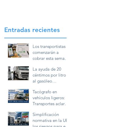
Entradas recientes
Los transportistas
comenzarán a
cobrar esta semana
la ayuda de 20
La ayuda de 20
céntimos por litro
céntimos por litro
de gasóleo
al gasóleo
profesional
profesional exigirá
Tacógrafo en
conservar la
vehículos ligeros:
documentación
Transportes aclara
durante diez años
cómo deben
Simplificación
utilizarlo las
normativa en la UE:
furgonetas en
los riesgos para el