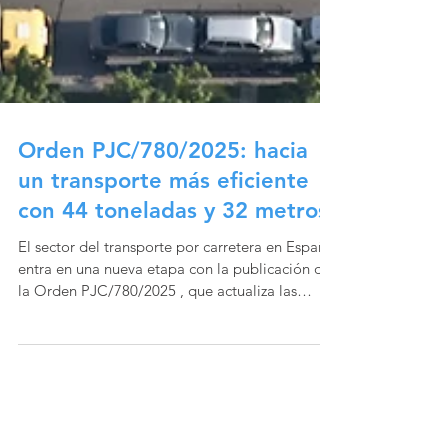
Orden PJC/780/2025: hacia
un transporte más eficiente
con 44 toneladas y 32 metros
El sector del transporte por carretera en España
entra en una nueva etapa con la publicación de
la Orden PJC/780/2025 , que actualiza las
masas y dimensiones máximas de los vehículos
y conjuntos de vehículos autorizados para
circular. La norma, publicada en el BOE el 23 de
julio de 2025 , adapta la legislación española a
las tendencias europeas y a las necesidades