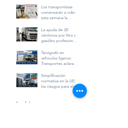
Los transportistas
comenzarán a cobrar
esta semana la
ayuda de 20
céntimos por litro de
La ayuda de 20
gasóleo profesional
céntimos por litro al
gasóleo profesional
exigirá conservar la
documentación
Tacógrafo en
durante diez años
vehículos ligeros:
Transportes aclara
cómo deben
utilizarlo las
Simplificación
furgonetas en
normativa en la UE:
Europa
los riesgos para el
transporte por
carretera y la
competencia en
Archivo
Europa
julio de 2026
(4)
4 entradas