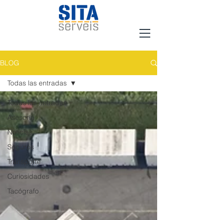
BLOG
Todas las entradas
Todas las entradas
Asesoría
Noticias
Seguros
Transporte
Curiosidades
Tacógrafo