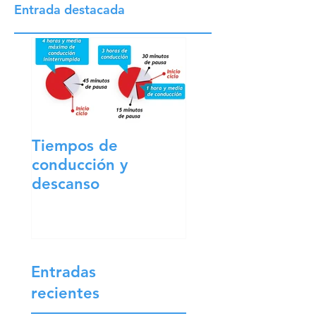
logísticas actuales, introduciendo cambios
significativos tanto en capacidad de carga
Entrada destacada
como en longitud total
Tiempos de
conducción y
descanso
Entradas
recientes