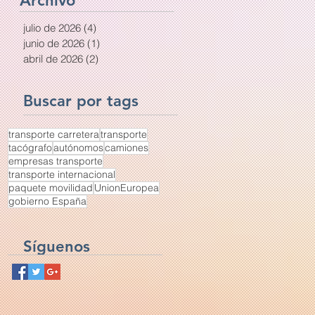
Archivo
(DeCA) ya tiene
definidos sus
julio de 2026
(4)
4 entradas
requisitos técnicos
junio de 2026
(1)
1 entrada
abril de 2026
(2)
2 entradas
Buscar por tags
transporte carretera
transporte
tacógrafo
autónomos
camiones
empresas transporte
transporte internacional
paquete movilidad
UnionEuropea
gobierno España
Síguenos