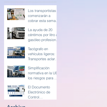
Los transportistas
comenzarán a
cobrar esta semana
la ayuda de 20
La ayuda de 20
céntimos por litro
céntimos por litro al
de gasóleo
gasóleo profesional
profesional
exigirá conservar la
Tacógrafo en
documentación
vehículos ligeros:
durante diez años
Transportes aclara
cómo deben
Simplificación
utilizarlo las
normativa en la UE:
furgonetas en
los riesgos para el
Europa
transporte por
El Documento
carretera y la
Electrónico de
competencia en
Control
Europa
Administrativo