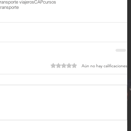
transporte viajeros
CAP
cursos
 transporte
Obtuvo 0 de 5 estrellas.
Aún no hay calificaciones