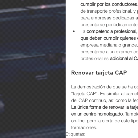
cumplir por los conductores
de transporte profesional, y
para empresas dedicadas a 
presentarse periódicamente
La 
competencia profesional, 
que deben cumplir quienes 
empresa mediana o grande, o
presentarse a un examen c
profesional es 
adicional al 
Renovar tarjeta CAP
La demostración de que se ha obt
“tarjeta CAP”. Es similar al carne
del CAP continuo, así como la f
La única forma de renovar la tar
en un centro homologado
. Tambi
on-line, pero la oferta de este t
formaciones.
Etiquetas: