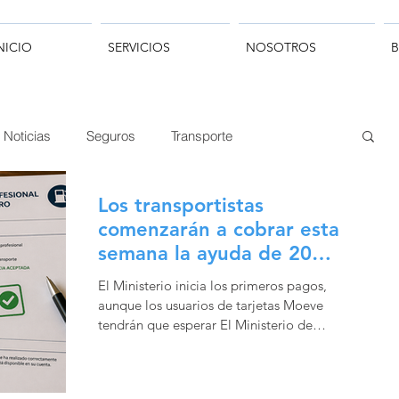
NICIO
SERVICIOS
NOSOTROS
Noticias
Seguros
Transporte
Los transportistas
comenzarán a cobrar esta
semana la ayuda de 20
céntimos por litro de
El Ministerio inicia los primeros pagos,
gasóleo profesional
aunque los usuarios de tarjetas Moeve
tendrán que esperar El Ministerio de
Transportes ha anunciado el inicio del pago
de la ayuda extraordinaria de 20 céntimos
por litro de gasóleo profesional, una