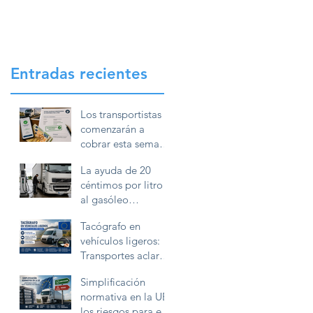
Entradas recientes
Los transportistas
comenzarán a
cobrar esta semana
la ayuda de 20
La ayuda de 20
céntimos por litro
céntimos por litro
de gasóleo
al gasóleo
profesional
profesional exigirá
Tacógrafo en
conservar la
vehículos ligeros:
documentación
Transportes aclara
durante diez años
cómo deben
Simplificación
utilizarlo las
normativa en la UE:
furgonetas en
los riesgos para el