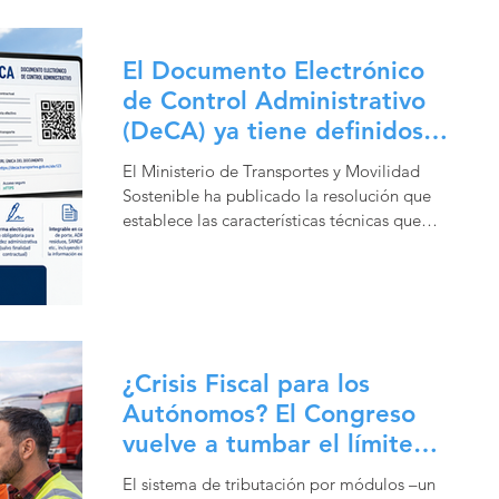
medida destinada a aliviar el incremento de
los costes del combustible que soportan las
empresas y autónomos del transporte por
El Documento Electrónico
carretera. Los primeros abonos comenzarán
de Control Administrativo
a realizarse esta misma semana de forma
(DeCA) ya tiene definidos
automática a los beneficiarios
sus requisitos técnicos
El Ministerio de Transportes y Movilidad
Sostenible ha publicado la resolución que
establece las características técnicas que
deberán cumplir los sistemas informáticos y
los documentos electrónicos de control
administrativo (DeCA), cuya utilización será
obligatoriamente digital a partir del 5 de
octubre de 2026. Esta medida supone un
paso más en la digitalización del transporte
¿Crisis Fiscal para los
por carretera y afecta a los transportes
Autónomos? El Congreso
interiores de mercancías realizados en
vuelve a tumbar el límite
España. Principales
de módulos
El sistema de tributación por módulos –un