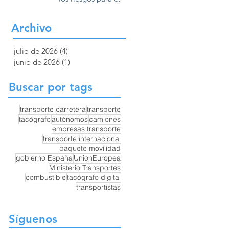
Europa
transporte por
carretera y la
Archivo
competencia en
Europa
julio de 2026
(4)
4 entradas
junio de 2026
(1)
1 entrada
Buscar por tags
transporte carretera
transporte
tacógrafo
autónomos
camiones
empresas transporte
transporte internacional
paquete movilidad
gobierno España
UnionEuropea
Ministerio Transportes
combustible
tacógrafo digital
transportistas
Síguenos